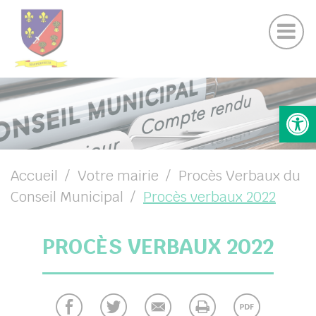
Actualités
Panneau de gestion des cookies
Contactez nous
UBMENU ( VOTRE MAIRIE )
Ouv
UBMENU ( VOTRE COMMUNE )
UBMENU ( VOS SERVICES )
UBMENU ( VIE LOCALE )
Accueil
Votre mairie
Procès Verbaux du
Conseil Municipal
Procès verbaux 2022
PROCÈS VERBAUX 2022
her