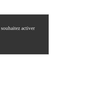
ARRÊTÉ DE R
 souhaitez activer