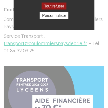
Tout refuser
Contact utile
Personnaliser
Communauté d’agglomération Coulommiers
Pays de Brie
Service Transport :
transport@coulommierspaysdebrie.fr
– Tél :
01 84 32 03 25